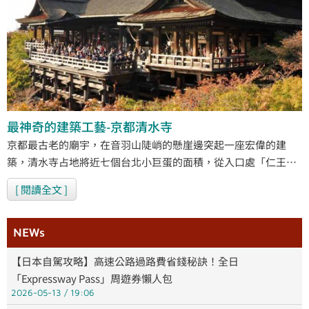
最神奇的建築工藝-京都清水寺
京都最古老的廟宇，在音羽山陡峭的懸崖邊突起一座宏偉的建
築，清水寺占地將近七個台北小巨蛋的面積，從入口處「仁王
門」徐步走入寺區，隨著石梯一步一步向上延伸，一路上的石
[ 閱讀全文 ]
牆、每棵長得密集又翠綠的路樹、石佛群等，一幅幅美景如畫，
伴隨腳下所踩出的碎石聲，更覺得生動、無比悅耳！
NEWs
【日本自駕攻略】高速公路過路費省錢秘訣！全日
「Expressway Pass」周遊券懶人包
2026-05-13
19:06