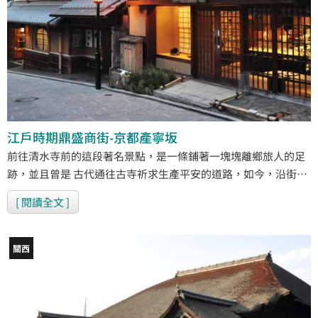
江戶時期鼎盛商街-京都產寧坂
前往清水寺前的這段著名景點，是一條鋪著一塊塊離鄉旅人的足
跡，並且曾是 古代通往古寺祈求生產平安的道路，如今，沿街的
町家帶給人們滿滿的懷舊， 它是「產寧坂」。
[ 閱讀全文 ]
關西