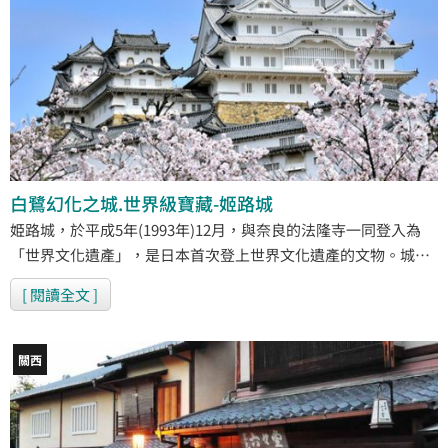
白鷺幻化之城.世界級寶藏-姬路城
姫路城，於平成5年(1993年)12月，與奈良的法隆寺一同登入為
「世界文化遺產」，是日本首次登上世界文化遺產的文物。城池
外牆漆上鮮明的亮白色，外觀猶如白鷺展翅姿態優雅，而享有
[ 閱讀全文 ]
「白鷺城」的美稱。也由於外觀保持著原始模樣因此又有「日本
第一名城」之稱，不僅是日本古裝劇喜愛的拍攝場所，亦是許多
畫家取材之地。
關西