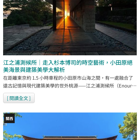
江之浦測候所｜走入杉本博司的時空藝術，小田原絕
美海景與建築美學大解析
在距離東京約 1.5 小時車程的小田原市山海之間，有一處融合了
遠古記憶與現代建築美學的世外桃源——江之浦測候所（Enoura
Observatory）。 這座由日本當代攝影與當代藝術大師杉本博司
[ 閱讀全文 ]
耗時二十年打造的複合式藝術園區，不僅是一座美術館，更是一
座「觀測人類記憶與時間」的極致空間。如果你曾被四國瀨戶內
海直島上的《護王神社》或《時之回廊》所震撼，那更不能錯過
關西
這處被譽為大師生涯美學集大成的終極之作。