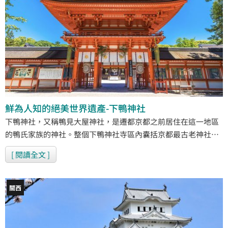
鮮為人知的絕美世界遺產-下鴨神社
下鴨神社，又稱鴨見大屋神社，是遷都京都之前居住在這一地區
的鴨氏家族的神社。整個下鴨神社寺區內囊括京都最古老神社、
二項世界文化遺產、第一美麗之神、經典流造建築、原生林地等
[ 閱讀全文 ]
五大美名，而讓前來下鴨神社的人數年年增加，加上每年5月15
日在下鴨神社所舉辦的「葵祭」，這裡已成為到訪京都不可錯過
的珍貴所在！
關西