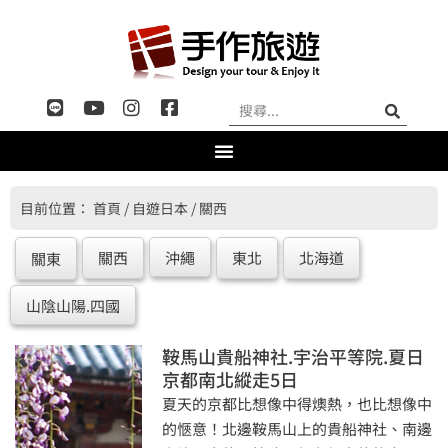
目前位置：
首頁
/
自遊日本
/
關西
關西
沖繩
東北
北海道
關東
山陰山陽.四國
鞍馬山貴船神社.宇治平等院.夏日
京都南北縱走5日
夏天的京都比想像中得燠熱，也比想像中
的愜意！北邊鞍馬山上的貴船神社、南邊