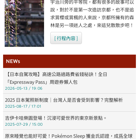
宇治川旁的平等院，都有很多的故事可以
說，對於不是第一次造訪京都，也不是追
求賞櫻或賞楓的人來說，京都所擁有的森
林是另一項迷人之處，來這兒散散步吧！
[ 行程內容 ]
NEWs
【日本自駕攻略】高速公路過路費省錢秘訣！全日
「Expressway Pass」周遊券懶人包
2026-05-13
19:06
2025 日本駕照新制度｜台灣人是否會受到影響？完整解析
2025-08-17
17:01
吉伊卡哇樂園登場！沉浸可愛世界的東京新景點。
2025-07-29
15:00
原來睡覺也能好可愛！Pokémon Sleep 獲金氏認證，成爲全球