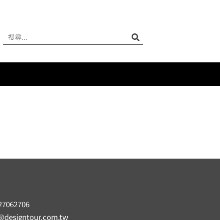
27062706
e@designtour.com.tw