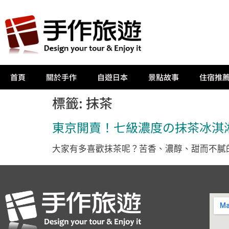
首頁
關於手作
自遊日本
景點故事
住宿推
標籤:
抹茶
東京開賣！七級濃度の抹茶冰淇
大家有多喜歡抹茶呢？苦香、濃醇、甜而不膩