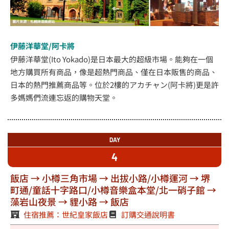
伊藤洋華堂/阿卡將
伊藤洋華堂(Ito Yokado)是日本最大的超級市場。能夠在一個
地方購買所有商品，像是超熱門商品、僅在日本販售的商品、
日本的熱門推薦商品等。位於2樓的アカチャン(阿卡將)更是許
多媽媽們流連忘返的購物天堂。
DAY
4
飯店 → 小樽三角市場 → 出拔小路/小樽運河 → 堺
町通/童話十字路口/小樽音樂盒本堂/北一硝子館 →
藻岩山夜景 → 貍小路 → 飯店
住宿推薦：世紀皇家飯店
訂購交通說明書