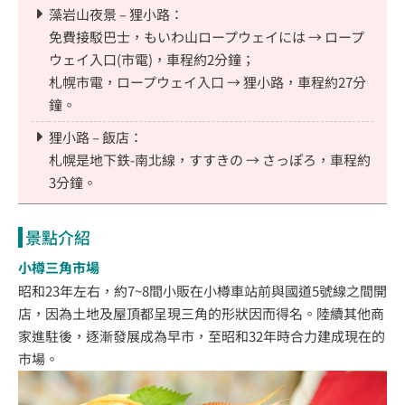
藻岩山夜景 – 狸小路：
免費接駁巴士，もいわ山ロープウェイには → ロープ
ウェイ入口(市電)，車程約2分鐘；
札幌市電，ロープウェイ入口 → 狸小路，車程約27分
鐘。
狸小路 – 飯店：
札幌是地下鉄-南北線，すすきの → さっぽろ，車程約
3分鐘。
景點介紹
小樽三角市場
昭和23年左右，約7~8間小販在小樽車站前與國道5號線之間開
店，因為土地及屋頂都呈現三角的形狀因而得名。陸續其他商
家進駐後，逐漸發展成為早市，至昭和32年時合力建成現在的
市場。