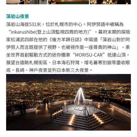
藻岩山夜景
藻岩山海拔531米，位於札幌市的中心。阿伊努語中被稱為
“inkarushibe(登上山頂監視四周的地方)”，幕府末期的探險
家松浦武四郎在他的《後方羊蹄日誌》中寫道「藻岩山對於阿
伊努人而言既提供了視野，也被視作是一座尊貴的神山」。乘
坐世界首創驅動方式的迷你纜車“MORISU-CAR”抵達山頂，
展望台遠眺札幌街區、日本海石狩灣、增毛暑寒別嶽等盡收眼
底，長崎、神戶夜景並列日本新三大夜景。