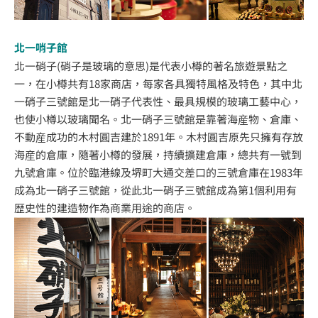
北一哨子館
北一硝子(硝子是玻璃的意思)是代表小樽的著名旅遊景點之
一，在小樽共有18家商店，每家各具獨特風格及特色，其中北
一硝子三號館是北一硝子代表性、最具規模的玻璃工藝中心，
也使小樽以玻璃聞名。北一硝子三號館是靠著海産物、倉庫、
不動産成功的木村圓吉建於1891年。木村圓吉原先只擁有存放
海産的倉庫，隨著小樽的發展，持續擴建倉庫，總共有一號到
九號倉庫。位於臨港線及堺町大通交差口的三號倉庫在1983年
成為北一硝子三號館，從此北一硝子三號館成為第1個利用有
歴史性的建造物作為商業用途的商店。