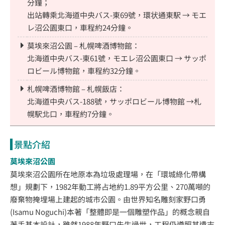
分鐘；
出站轉乘北海道中央バス-東69號，環状通東駅 → モエ
レ沼公園東口，車程約24分鐘。
莫埃來沼公園 – 札幌啤酒博物館：
北海道中央バス-東61號，モエレ沼公園東口 → サッポ
ロビール博物館，車程約32分鐘。
札幌啤酒博物館 – 札幌飯店：
北海道中央バス-188號，サッポロビール博物館 →札
幌駅北口，車程約7分鐘。
景點介紹
莫埃來沼公園
莫埃來沼公園所在地原本為垃圾處理場，在「環城綠化帶構
想」規劃下，1982年動工將占地約1.89平方公里、270萬噸的
廢棄物掩埋場上建起的城市公園。由世界知名雕刻家野口勇
(Isamu Noguchi)本著「整體即是一個雕塑作品」的概念親自
著手基本設計，雖然1988年野口先生過世，工程仍遵照其遺志