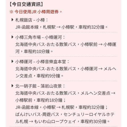
【今日交通資訊】
※ 今日使用JR 小樽周遊券。
札幌飯店 – 小樽：
JR-函館本線，札幌駅 → 小樽駅，車程約32分鐘。
小樽三角市場 – 小樽運河：
北海道中央バス-おたる散策バス，小樽駅前 → 小樽運
河，車程約10分鐘。
小樽運河 – 小樽音樂盒本堂：
北海道中央バス-おたる散策バス，小樽運河 → メルヘ
ン交差点，車程約9分鐘。
北一硝子館 – 藻岩山夜景：
北海道中央バス-おたる散策バス，メルヘン交差点 →
小樽駅前，車程約18分鐘；
JR-函館本線，小樽駅 → 札幌駅，車程約32分鐘；
ばんけいバス-周遊バス，センチュリーロイヤルホテ
ル札幌 → もいわ山ロープウェイ，車程約30分鐘。