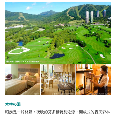
木林の湯
眼前是一片林野，夜晚的芬多精特別沁涼，開放式的露天森林