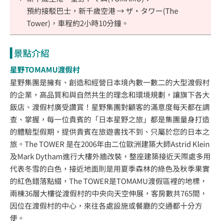
預約接駁巴士，新千歲空港 → ザ・タワー(The
Tower)，車程約2小時10分鐘。
景點介紹
星野TOMAMU渡假村
星野集團是擁有、創造和經營日本境內數一數二的大型渡假村
的企業，高品質和與自然共生的理念和環境規劃，讓旗下各大
飯店、渡假村廣受讚賞！星野集團對顧客的滿意度每天都在調
查、掌握，每一位貴賓的「日本星野之旅」都是集團量身打造
的體驗型假期，提供貴賓在旅遊書找不到、只屬於您的日本之
旅。The TOWER 是在2006年由二位歐洲建築大師Astrid Klein
及Mark Dytham進行大樓外牆改裝，整座建築接近天際處多用
代表冬雪的白色，接近地面則是用夏季森林的綠色及秋季果實
的紅色錯落點綴，The TOWER是TOMAMU渡假區裡的地標，
兩棟36層大樓從渡假村的中央向天空伸展，客房數共765間，
因位在渡假村的中心，來往各處設施或餐廳的交通都十分方
便。