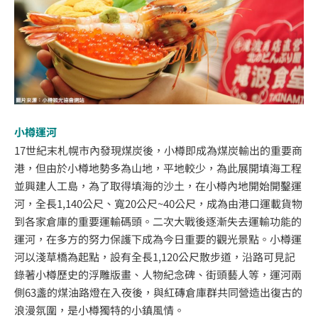
小樽運河
17世紀末札幌市內發現煤炭後，小樽即成為煤炭輸出的重要商
港，但由於小樽地勢多為山地，平地較少，為此展開填海工程
並興建人工島，為了取得填海的沙土，在小樽內地開始開鑿運
河，全長1,140公尺、寬20公尺~40公尺，成為由港口運載貨物
到各家倉庫的重要運輸碼頭。二次大戰後逐漸失去運輸功能的
運河，在多方的努力保護下成為今日重要的觀光景點。小樽運
河以淺草橋為起點，設有全長1,120公尺散步道，沿路可見記
錄著小樽歷史的浮雕版畫、人物紀念碑、街頭藝人等，運河兩
側63盞的煤油路燈在入夜後，與紅磚倉庫群共同營造出復古的
浪漫氛圍，是小樽獨特的小鎮風情。