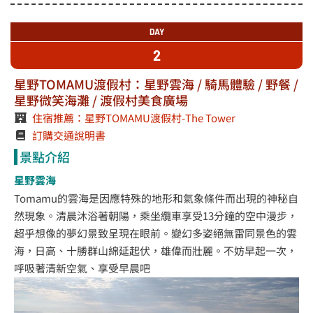
DAY
2
星野TOMAMU渡假村：星野雲海 / 騎馬體驗 / 野餐 /
星野微笑海灘 / 渡假村美食廣場
住宿推薦：星野TOMAMU渡假村-The Tower
訂購交通說明書
景點介紹
星野雲海
Tomamu的雲海是因應特殊的地形和氣象條件而出現的神秘自
然現象。清晨沐浴著朝陽，乘坐纜車享受13分鐘的空中漫步，
超乎想像的夢幻景致呈現在眼前。變幻多姿絕無雷同景色的雲
海，日高、十勝群山綿延起伏，雄偉而壯麗。不妨早起一次，
呼吸著清新空氣、享受早晨吧