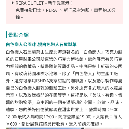
RERA OUTLET – 新千歳空港：
免費接駁巴士，RERA → 新千歳空港駅，車程約10分
鐘。
景點介紹
白色戀人公園/札幌白色戀人石屋製菓
白色戀人石屋製菓由生產北海道著名的「白色戀人」巧克力餅
乾的石屋製果公司所直營的巧克力博物館。館內展示有與巧克
力相關的收藏品、繪畫雕刻等藝術品。中庭是鋪上紅磚的英國
風，有玫瑰花園和噴水池等。除了「白色戀人」的生產工廠
外，還有可享用ISHIYA獨家甜點的咖啡店，以及動手製作專屬
自己的白色戀人餅乾的體驗工房。另外還有各式玩具的收藏展
示室，以及玫瑰盛開的花園等等。這裡是以「美味、有趣、懷
舊的甜點物語」為主題的一個充滿夢想的空間。 欣賞、品味、
體驗，您的美好回憶就顯現在甜蜜世界上。 營業時間：9:00-
18:00(最終入場時間17:00，商店營業至19:00)。入館費：每人
￥600，部份展覽館將另行收費，進入前請先確認。