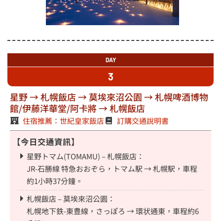
DAY
3
星野 → 札幌飯店 → 莫埃來沼公園 → 札幌啤酒博物
館/伊藤洋華堂/阿卡將 → 札幌飯店
住宿推薦：世紀皇家飯店
訂購交通說明書
【今日交通資訊】
星野トマム(TOMAMU) – 札幌飯店：
JR-石勝線 特急おおぞら，トマム駅 → 札幌駅，車程
約1小時37分鐘。
札幌飯店 – 莫埃來沼公園：
札幌地下鉄-東豊線，さっぽろ → 環状通東，車程約6