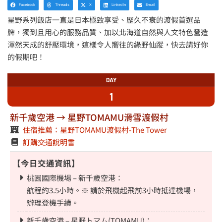
Facebook
Threads
X
LinkedIn
Email
星野系列飯店一直是日本極致享受、歷久不衰的渡假首選品
牌，獨到且用心的服務品質、加以北海道自然與人文特色營造
渾然天成的舒壓環境，這樣令人嚮往的綠野仙蹤，快去請好你
的假期吧！
DAY
1
新千歲空港 → 星野TOMAMU滑雪渡假村
住宿推薦：星野TOMAMU渡假村-The Tower
訂購交通說明書
【今日交通資訊】
桃園國際機場 – 新千歲空港：
航程約3.5小時。※ 請於飛機起飛前3小時抵達機場，
辦理登機手續。
新千歲空港 – 星野トマム(TOMAMU)：