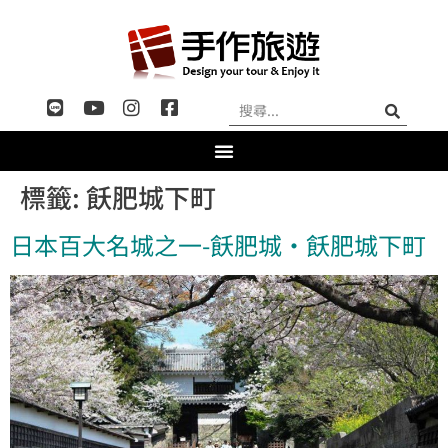
標籤:
飫肥城下町
日本百大名城之一-飫肥城‧飫肥城下町