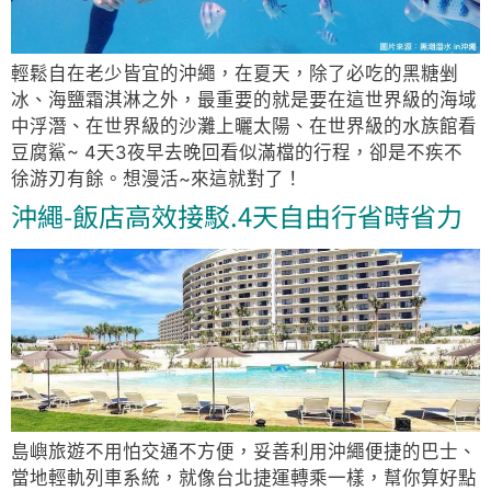
輕鬆自在老少皆宜的沖繩，在夏天，除了必吃的黑糖剉
冰、海鹽霜淇淋之外，最重要的就是要在這世界級的海域
中浮潛、在世界級的沙灘上曬太陽、在世界級的水族館看
豆腐鯊~ 4天3夜早去晚回看似滿檔的行程，卻是不疾不
徐游刃有餘。想漫活~來這就對了！
沖繩-飯店高效接駁.4天自由行省時省力
島嶼旅遊不用怕交通不方便，妥善利用沖繩便捷的巴士、
當地輕軌列車系統，就像台北捷運轉乘一樣，幫你算好點