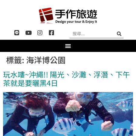
標籤:
海洋博公園
玩水嘍~沖繩!! 陽光、沙灘、浮潛、下午
茶就是要曬黑4日