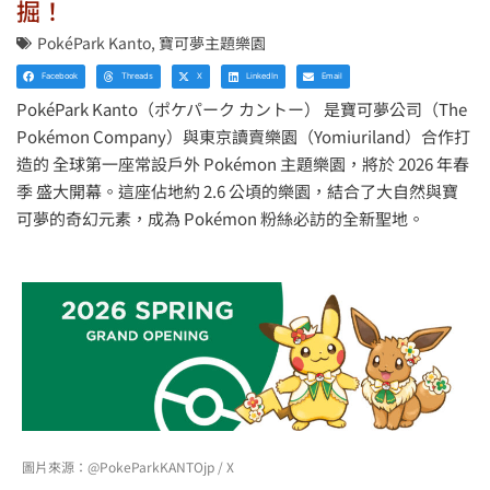
掘！
PokéPark Kanto
,
寶可夢主題樂園
Facebook
Threads
X
LinkedIn
Email
PokéPark Kanto（ポケパーク カントー） 是寶可夢公司（The
Pokémon Company）與東京讀賣樂園（Yomiuriland）合作打
造的 全球第一座常設戶外 Pokémon 主題樂園，將於 2026 年春
季 盛大開幕。這座佔地約 2.6 公頃的樂園，結合了大自然與寶
可夢的奇幻元素，成為 Pokémon 粉絲必訪的全新聖地。
圖片來源：@PokeParkKANTOjp / X