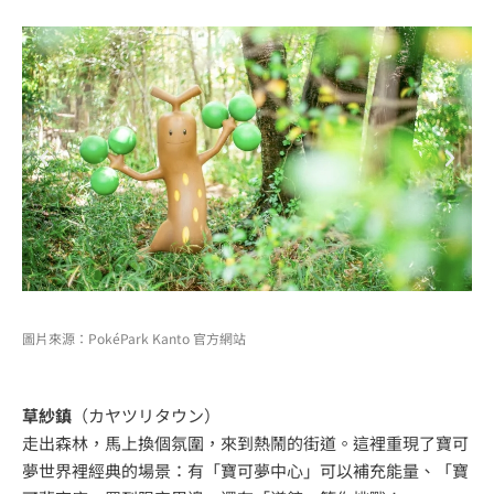
圖片來源：PokéPark Kanto 官方網站
草紗鎮
（カヤツリタウン）
走出森林，馬上換個氛圍，來到熱鬧的街道。這裡重現了寶可
夢世界裡經典的場景：有「寶可夢中心」可以補充能量、「寶