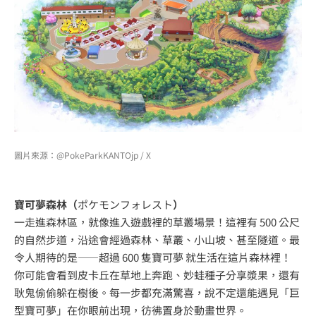
圖片來源：@PokeParkKANTOjp / X
寶可夢森林（
ポケモンフォレスト
）
一走進森林區，就像進入遊戲裡的草叢場景！這裡有 500 公尺
的自然步道，沿途會經過森林、草叢、小山坡、甚至隧道。最
令人期待的是——超過 600 隻寶可夢 就生活在這片森林裡！
你可能會看到皮卡丘在草地上奔跑、妙蛙種子分享漿果，還有
耿鬼偷偷躲在樹後。每一步都充滿驚喜，說不定還能遇見「巨
型寶可夢」在你眼前出現，彷彿置身於動畫世界。