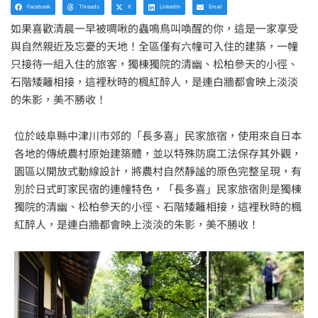
Facebook
Threads
X
LinkedIn
Email
如果喜歡清晨一早被啁啾的蟲鳴鳥叫喚醒的你，這是一家享受
與自然親近及忘憂的天地！全區僅有六幢可入住的建築，一幢
只接待一組入住的旅客，獨棟獨院的清幽、松柏參天的小徑、
石階矮籬相接，這裡秋時的楓紅醉人，是連白牆都會映上淡淡
的朱影，美不勝收！
位於岐阜縣中津川市郊的「長多喜」民家旅宿，使用來自日本
各地的傳統農村原始建築體，並以特殊防腐工法保存其外觀，
園區以開放式動線設計，將農村自然靜謐的原色完整呈現，有
別於日式町家民宿的連幢特色，「長多喜」民家旅宿則是獨棟
獨院的清幽、松柏參天的小徑、石階矮籬相接，這裡秋時的楓
紅醉人，是連白牆都會映上淡淡的朱影，美不勝收！