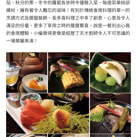
茄、秋分的栗、冬令的蘿蔔各依時令優雅入菜，每道菜單純卻
繽紛，擁有著令人難忘的滋味！有別於傳統會席料理的單一的
烹調方式及擺盤裝飾，長多喜料理之中多了創意、心意及令人
滿足的份量，更多了享用之時的層層驚喜，說是一餐別出心裁
的會席體驗，小編覺得更像是經歷了天才廚師令人不可思議的
一場華麗表演！