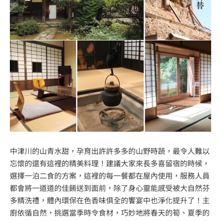
中津川的山青水甜，孕育出許許多多的山野時蔬，最令人難以
忘懷的還有這裡的精美料理！建議大家來長多喜留宿的時候，
選擇一泊二食的方案，這裡的每一餐都在屋內使用，服務人員
都會將一道道的佳餚送到面前，除了身心靈能感受被大自然芬
多精洗禮，體內環保在色香味俱全的饗宴中也淨化提升了！主
廚依循自然，挑選當季時令食材，巧妙地將春天的筍、夏季的