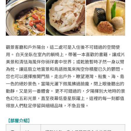
觀景客廳和戶外陽台，這二處可是入住後不可錯過的空間使
用。 白天坐臥在室內的躺椅上，帶著一本喜歡的書籍，讓成片
美景和清恬海風伴你徜徉書中世界；或乾脆暫時孑然一身以臂
為枕，讓這扇立地窗景和鳥語微風來掏空你積壓已久的鬱悶。
您也可以選擇推開門扇，走出戶外，瞭望港灣、船隻、海、島
一色的絕妙景色，當陽光灑下微風拂過臉龐，閉上眼後聽出的
動靜，又是另一番體會。 更不可錯過的，夕陽揮別大地時的景
色幻化五彩光景，直至夜幕低垂星辰躍上，這裡的每一刻都值
得旅人們駐足停留與細細品味，不急且慢。
【部屋介紹】