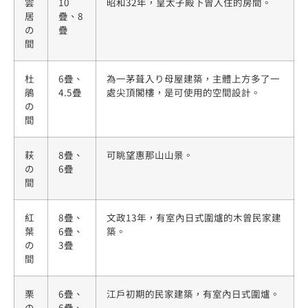
雲
10
昭和32年，皇太子殿下曾入住的房間。
居
疊、8
の
疊
間
杜
6疊、
為一茅葺入り母屋建築，主體上方多了一
鵑
4.5疊
處尖頂閣樓，是可使用的空間設計。
の
間
萩
8疊、
可眺望惠那山山景。
の
6疊
間
紅
8疊、
文政13年，有室內日式圍爐的木曾民家建
葉
6疊、
築。
の
3疊
間
栗
6疊、
江戶初期的民家建築，有室內日式圍爐。
の
6疊、