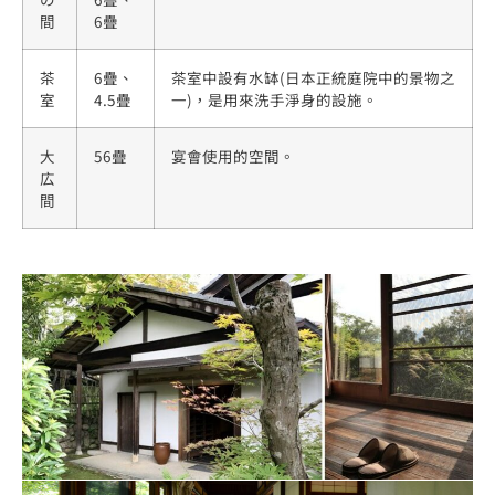
間
6疊
茶
6疊、
茶室中設有水缽(日本正統庭院中的景物之
室
4.5疊
一)，是用來洗手淨身的設施。
大
56疊
宴會使用的空間。
広
間