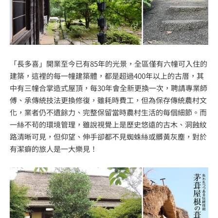
「長多喜」開業至今已有85年的光景，全區僅有六幢可入住的
建築，這裡的每一幢建築體，都是超過400年以上的古厝，其
中有三幢合掌造式屋頂，每30年會全新更換一次，聘請專業師
傅、承傳統技法更換修復，雖耗時費工，但為保存傳統農村文
化，業者仍不遺餘力、完整保留當時農村生活的每個細節。而
一絲不苟的環境管理，雖說視覺上是歷史悠遠的古木、洞蝕紋
路清晰可見，但仰望、伸手卻都不見蜘蛛絲或髒黃灰塵，對於
有潔癖的旅人是一大樂見！